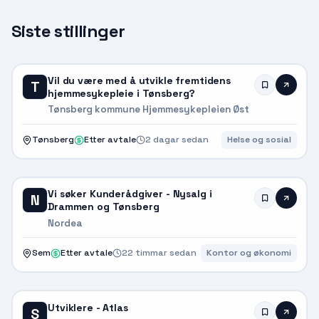
Siste stillinger
Vil du være med å utvikle fremtidens
T
hjemmesykepleie i Tønsberg?
Tønsberg kommune Hjemmesykepleien Øst
Tønsberg
Etter avtale
2 dagar sedan
Helse og sosial
Vi søker Kunderådgiver - Nysalg i
N
Drammen og Tønsberg
Nordea
Sem
Etter avtale
22 timmar sedan
Kontor og økonomi
Utviklere - Atlas
S