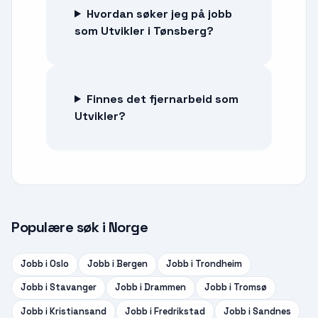
Hvordan søker jeg på jobb
som Utvikler i Tønsberg?
Finnes det fjernarbeid som
Utvikler?
Populære søk i Norge
Jobb i
Oslo
Jobb i
Bergen
Jobb i
Trondheim
Jobb i
Stavanger
Jobb i
Drammen
Jobb i
Tromsø
Jobb i
Kristiansand
Jobb i
Fredrikstad
Jobb i
Sandnes