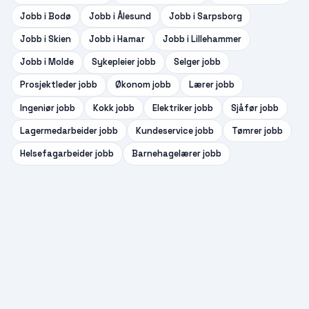
Jobb i
Bodø
Jobb i
Ålesund
Jobb i
Sarpsborg
Jobb i
Skien
Jobb i
Hamar
Jobb i
Lillehammer
Jobb i
Molde
Sykepleier
jobb
Selger
jobb
Prosjektleder
jobb
Økonom
jobb
Lærer
jobb
Ingeniør
jobb
Kokk
jobb
Elektriker
jobb
Sjåfør
jobb
Lagermedarbeider
jobb
Kundeservice
jobb
Tømrer
jobb
Helsefagarbeider
jobb
Barnehagelærer
jobb