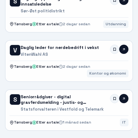
S
innsatsledelse
Sør-Øst politidistrikt
Tønsberg
Etter avtale
2 dagar sedan
Utdanning
Daglig leder for nerdebedrift i vekst
V
VitenWahl AS
Tønsberg
Etter avtale
2 dagar sedan
Kontor og økonomi
Seniorrådgiver - digital
S
gravferdsmelding - justis- og
vergemålsavdelingen
Statsforvalteren i Vestfold og Telemark
Tønsberg
Etter avtale
1 månad sedan
IT