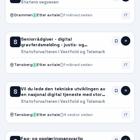
Statens vegvesen
Drammen
Etter avtale
1 månad sedan
IT
Seniorrådgiver - digital
S
gravferdsmelding - justis- og
vergemålsavdelingen
Statsforvalteren i Vestfold og Telemark
Tønsberg
Etter avtale
1 månad sedan
IT
Vil du lede den tekniske utviklingen av
S
en nasjonal digital tjeneste med stor
samfunnsverdi?
Statsforvalteren i Vestfold og Telemark
Tønsberg
Etter avtale
4 veckor sedan
IT
Fag- og opplæringsansvarlig