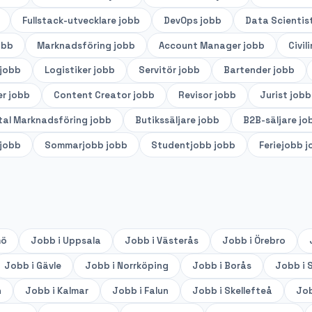
Fullstack-utvecklare
jobb
DevOps
jobb
Data Scientis
obb
Marknadsföring
jobb
Account Manager
jobb
Civil
jobb
Logistiker
jobb
Servitör
jobb
Bartender
jobb
er
jobb
Content Creator
jobb
Revisor
jobb
Jurist
jobb
tal Marknadsföring
jobb
Butikssäljare
jobb
B2B-säljare
jo
jobb
Sommarjobb
jobb
Studentjobb
jobb
Feriejobb
j
mö
Jobb i
Uppsala
Jobb i
Västerås
Jobb i
Örebro
Jobb i
Gävle
Jobb i
Norrköping
Jobb i
Borås
Jobb i
S
n
Jobb i
Kalmar
Jobb i
Falun
Jobb i
Skellefteå
Job