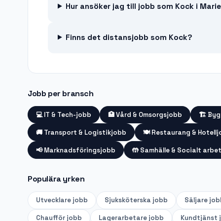
Hur ansöker jag till jobb som Kock i Mar
Finns det distansjobb som Kock?
Jobb per bransch
💻
IT & Tech-jobb
🏥
Vård & Omsorgsjobb
🏗️
Byg
🚚
Transport & Logistikjobb
🍽️
Restaurang & Hotell
📢
Marknadsföringsjobb
🤲
Samhälle & Socialt arbe
Populära yrken
Utvecklare
jobb
Sjuksköterska
jobb
Säljare
job
Chaufför
jobb
Lagerarbetare
jobb
Kundtjänst