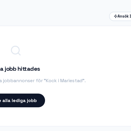
Ansök 
a jobb hittades
ta jobbannonser för "
Kock i Mariestad
".
 alla lediga jobb