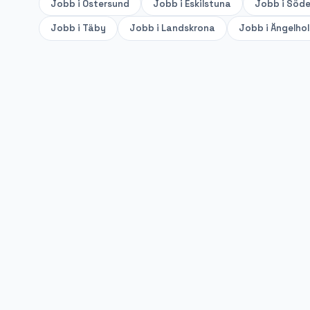
Jobb i
Östersund
Jobb i
Eskilstuna
Jobb i
Söde
Jobb i
Täby
Jobb i
Landskrona
Jobb i
Ängelho