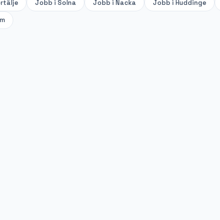
rtälje
Jobb i
Solna
Jobb i
Nacka
Jobb i
Huddinge
lm