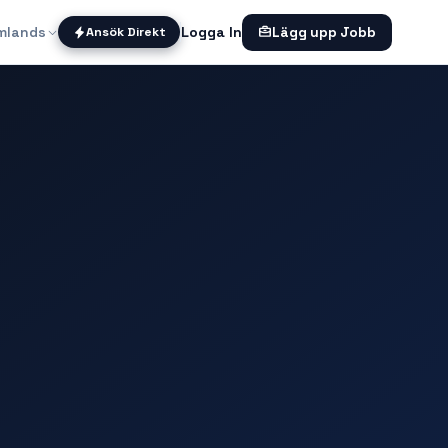
mlands
Logga In
Ansök Direkt
Lägg upp Jobb