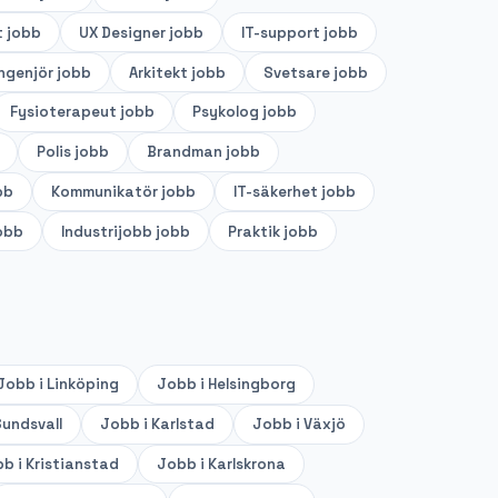
t
jobb
UX Designer
jobb
IT-support
jobb
ingenjör
jobb
Arkitekt
jobb
Svetsare
jobb
Fysioterapeut
jobb
Psykolog
jobb
Polis
jobb
Brandman
jobb
bb
Kommunikatör
jobb
IT-säkerhet
jobb
obb
Industrijobb
jobb
Praktik
jobb
Jobb i
Linköping
Jobb i
Helsingborg
undsvall
Jobb i
Karlstad
Jobb i
Växjö
b i
Kristianstad
Jobb i
Karlskrona