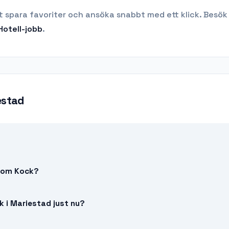
t spara favoriter och ansöka snabbt med ett klick. Besök
Hotell
-jobb
.
estad
 som Kock?
k i Mariestad just nu?