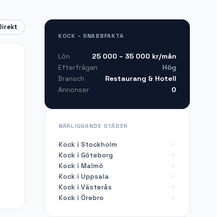
Direkt
KOCK – SNABBFAKTA
25 000 – 35 000
kr/mån
Lön
Hög
Efterfrågan
Restaurang & Hotell
Bransch
0
Annonser
NÄRLIGGANDE STÄDER
Kock i Stockholm
Kock i Göteborg
Kock i Malmö
Kock i Uppsala
Kock i Västerås
Kock i Örebro