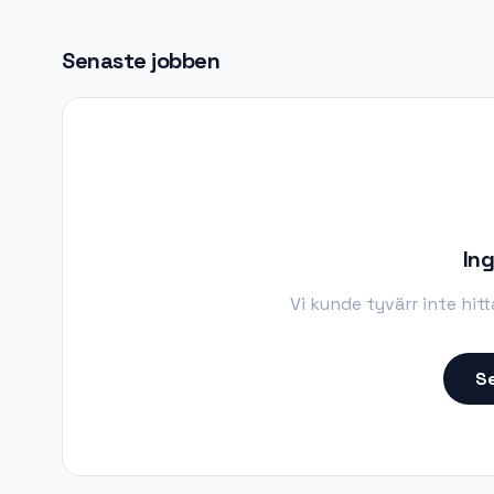
Senaste jobben
Ing
Vi kunde tyvärr inte hit
Se