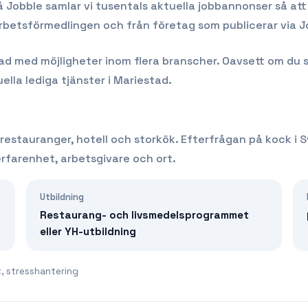
å Jobble samlar vi tusentals aktuella jobbannonser så att 
Arbetsförmedlingen och från företag som publicerar via J
 med möjligheter inom flera branscher. Oavsett om du söker
ella lediga tjänster i
Mariestad
.
 restauranger, hotell och storkök.
Efterfrågan på
kock
i S
farenhet, arbetsgivare och ort.
Utbildning
Restaurang- och livsmedelsprogrammet
eller YH-utbildning
t, stresshantering