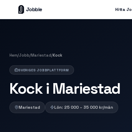
Jobble
Hitta J
Hem
/
Jobb
/
Mariestad
/
Kock
SVERIGES JOBBPLATTFORM
Kock i Mariestad
Mariestad
Lön:
25 000 – 35 000
kr/mån