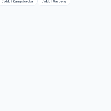
Jobb i
Kungsbacka
Jobb i
Varberg