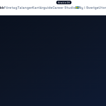
Gratis CV
obb
Företag
Talanger
Karriärguide
Career Studio
Ny i Sverige
Uto