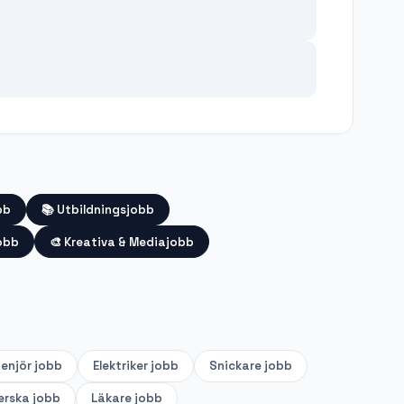
bb
📚
Utbildningsjobb
obb
🎨
Kreativa & Mediajobb
genjör
jobb
Elektriker
jobb
Snickare
jobb
erska
jobb
Läkare
jobb