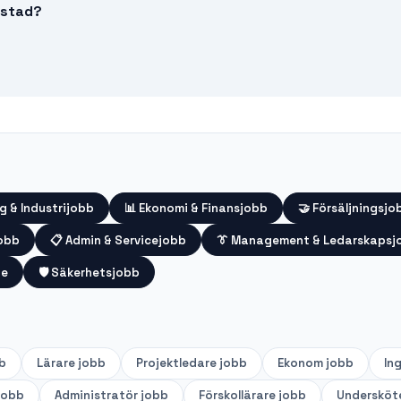
iestad?
g & Industrijobb
📊
Ekonomi & Finansjobb
🤝
Försäljningsjo
jobb
📋
Admin & Servicejobb
👔
Management & Ledarskapsj
te
🛡️
Säkerhetsjobb
b
Lärare
jobb
Projektledare
jobb
Ekonom
jobb
In
jobb
Administratör
jobb
Förskollärare
jobb
Undersköt