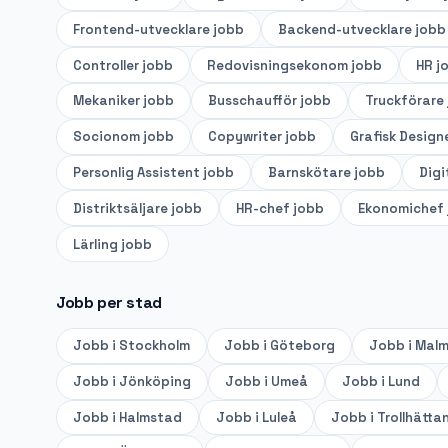
Frontend-utvecklare
jobb
Backend-utvecklare
jobb
Controller
jobb
Redovisningsekonom
jobb
HR
j
Mekaniker
jobb
Busschaufför
jobb
Truckförare
Socionom
jobb
Copywriter
jobb
Grafisk Design
Personlig Assistent
jobb
Barnskötare
jobb
Digi
Distriktsäljare
jobb
HR-chef
jobb
Ekonomichef
Lärling
jobb
Jobb per stad
Jobb i
Stockholm
Jobb i
Göteborg
Jobb i
Mal
Jobb i
Jönköping
Jobb i
Umeå
Jobb i
Lund
Jobb i
Halmstad
Jobb i
Luleå
Jobb i
Trollhätta