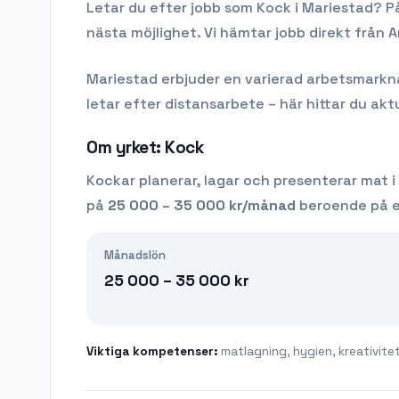
Letar du efter
jobb som Kock
i
Mariestad
? P
nästa möjlighet. Vi hämtar jobb direkt från 
Mariestad
erbjuder en varierad arbetsmarknad
letar efter distansarbete – här hittar du aktu
Om yrket:
Kock
Kockar planerar, lagar och presenterar mat i
på
25 000 – 35 000
kr/månad
beroende på er
Månadslön
25 000 – 35 000
kr
Viktiga kompetenser:
matlagning, hygien, kreativite