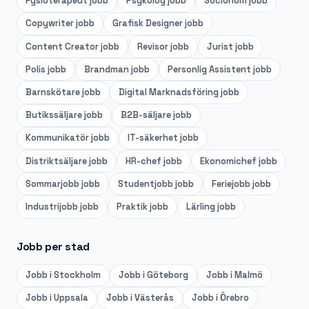
Fysioterapeut
jobb
Psykolog
jobb
Socionom
jobb
Copywriter
jobb
Grafisk Designer
jobb
Content Creator
jobb
Revisor
jobb
Jurist
jobb
Polis
jobb
Brandman
jobb
Personlig Assistent
jobb
Barnskötare
jobb
Digital Marknadsföring
jobb
Butikssäljare
jobb
B2B-säljare
jobb
Kommunikatör
jobb
IT-säkerhet
jobb
Distriktsäljare
jobb
HR-chef
jobb
Ekonomichef
jobb
Sommarjobb
jobb
Studentjobb
jobb
Feriejobb
jobb
Industrijobb
jobb
Praktik
jobb
Lärling
jobb
Jobb per stad
Jobb i
Stockholm
Jobb i
Göteborg
Jobb i
Malmö
Jobb i
Uppsala
Jobb i
Västerås
Jobb i
Örebro