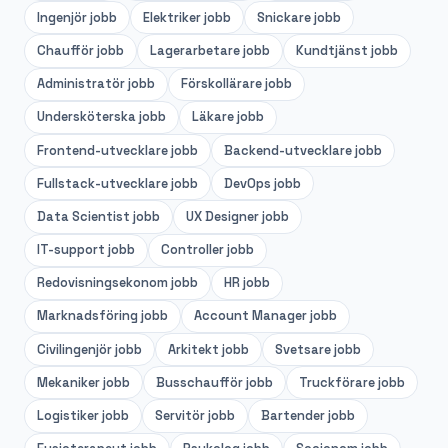
Ingenjör
jobb
Elektriker
jobb
Snickare
jobb
Chaufför
jobb
Lagerarbetare
jobb
Kundtjänst
jobb
Administratör
jobb
Förskollärare
jobb
Undersköterska
jobb
Läkare
jobb
Frontend-utvecklare
jobb
Backend-utvecklare
jobb
Fullstack-utvecklare
jobb
DevOps
jobb
Data Scientist
jobb
UX Designer
jobb
IT-support
jobb
Controller
jobb
Redovisningsekonom
jobb
HR
jobb
Marknadsföring
jobb
Account Manager
jobb
Civilingenjör
jobb
Arkitekt
jobb
Svetsare
jobb
Mekaniker
jobb
Busschaufför
jobb
Truckförare
jobb
Logistiker
jobb
Servitör
jobb
Bartender
jobb