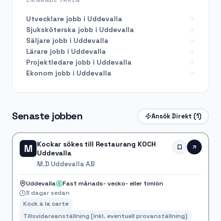
Utvecklare
jobb i
Uddevalla
Sjuksköterska
jobb i
Uddevalla
Säljare
jobb i
Uddevalla
Lärare
jobb i
Uddevalla
Projektledare
jobb i
Uddevalla
Ekonom
jobb i
Uddevalla
Senaste jobben
Ansök Direkt
(1)
Kockar sökes till Restaurang KOCH
M
Uddevalla
M.D Uddevalla AB
Uddevalla
Fast månads- vecko- eller timlön
3 dagar sedan
Kock à la carte
Tillsvidareanställning (inkl. eventuell provanställning)