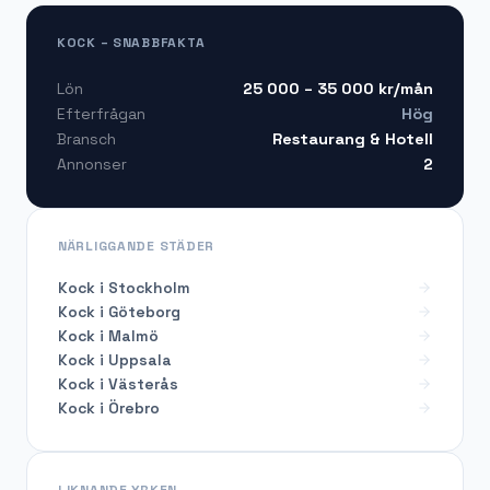
KOCK – SNABBFAKTA
25 000 – 35 000
kr/mån
Lön
Hög
Efterfrågan
Restaurang & Hotell
Bransch
2
Annonser
NÄRLIGGANDE STÄDER
Kock i Stockholm
Kock i Göteborg
Kock i Malmö
Kock i Uppsala
Kock i Västerås
Kock i Örebro
LIKNANDE YRKEN