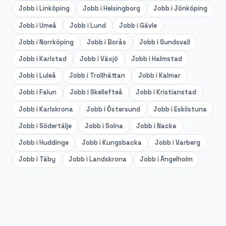
Jobb i
Linköping
Jobb i
Helsingborg
Jobb i
Jönköping
Jobb i
Umeå
Jobb i
Lund
Jobb i
Gävle
Jobb i
Norrköping
Jobb i
Borås
Jobb i
Sundsvall
Jobb i
Karlstad
Jobb i
Växjö
Jobb i
Halmstad
Jobb i
Luleå
Jobb i
Trollhättan
Jobb i
Kalmar
Jobb i
Falun
Jobb i
Skellefteå
Jobb i
Kristianstad
Jobb i
Karlskrona
Jobb i
Östersund
Jobb i
Eskilstuna
Jobb i
Södertälje
Jobb i
Solna
Jobb i
Nacka
Jobb i
Huddinge
Jobb i
Kungsbacka
Jobb i
Varberg
Jobb i
Täby
Jobb i
Landskrona
Jobb i
Ängelholm