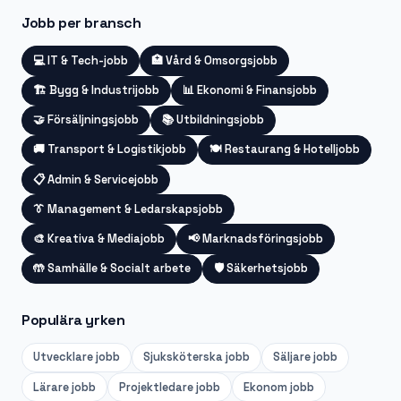
Jobb per bransch
💻
IT & Tech-jobb
🏥
Vård & Omsorgsjobb
🏗️
Bygg & Industrijobb
📊
Ekonomi & Finansjobb
🤝
Försäljningsjobb
📚
Utbildningsjobb
🚚
Transport & Logistikjobb
🍽️
Restaurang & Hotelljobb
📋
Admin & Servicejobb
👔
Management & Ledarskapsjobb
🎨
Kreativa & Mediajobb
📢
Marknadsföringsjobb
🤲
Samhälle & Socialt arbete
🛡️
Säkerhetsjobb
Populära yrken
Utvecklare
jobb
Sjuksköterska
jobb
Säljare
jobb
Lärare
jobb
Projektledare
jobb
Ekonom
jobb