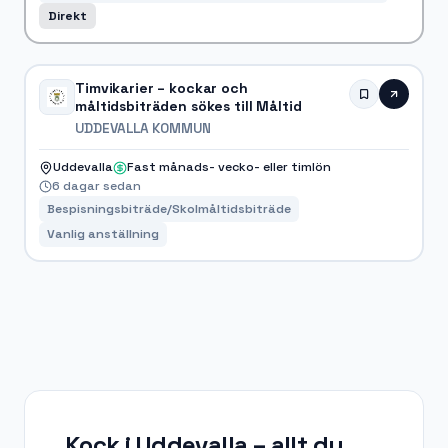
Direkt
Timvikarier – kockar och
måltidsbiträden sökes till Måltid
UDDEVALLA KOMMUN
Uddevalla
Fast månads- vecko- eller timlön
6 dagar sedan
Bespisningsbiträde/Skolmåltidsbiträde
Vanlig anställning
Kock i Uddevalla
– allt du