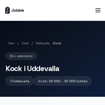
Jobble
Hem
Jobb
Uddevalla
/
/
/
Kock
2+ ANNONSER
Kock i Uddevalla
Uddevalla
Lön:
25 000 – 35 000
kr/mån