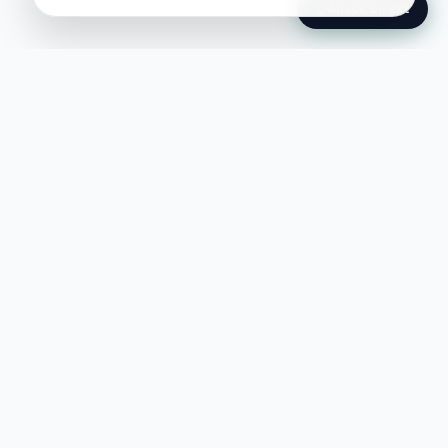
Ansök Direkt
Jobble
Det modernaste sättet att hitta din
nästa stora möjlighet eller rekrytera
till ditt företag.
©
2026
Hejnord AB (Jobble.se)
FÖR JOBBSÖKANDE