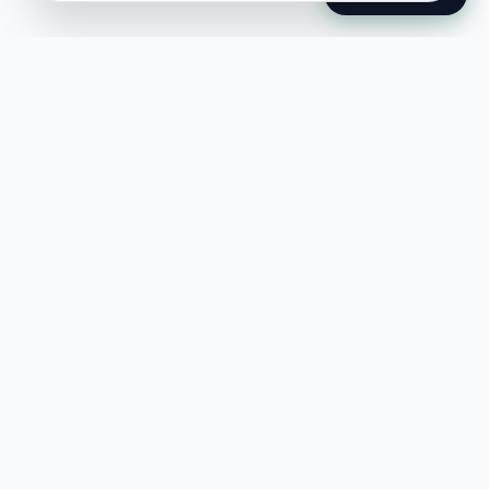
Jobble
Det modernaste sättet att hitta din
nästa stora möjlighet eller rekrytera
till ditt företag.
©
2026
Hejnord AB (Jobble.se)
FÖR JOBBSÖKANDE