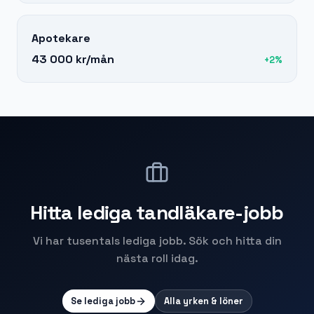
Apotekare
43 000 kr
/mån
+
2
%
Hitta lediga
tandläkare
-jobb
Vi har tusentals lediga jobb. Sök och hitta din
nästa roll idag.
Se lediga jobb
Alla yrken & löner