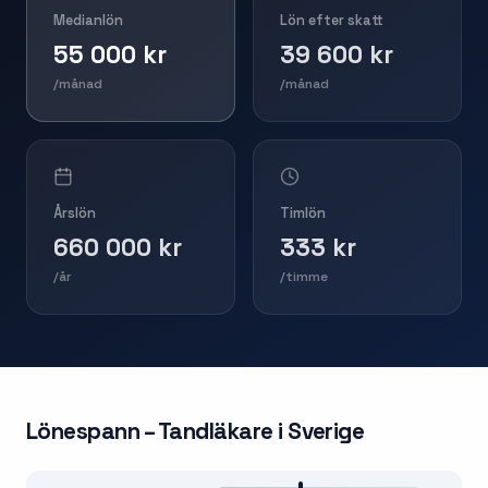
Medianlön
Lön efter skatt
55 000 kr
39 600 kr
/månad
/månad
Årslön
Timlön
660 000 kr
333 kr
/år
/timme
Lönespann –
Tandläkare
i Sverige