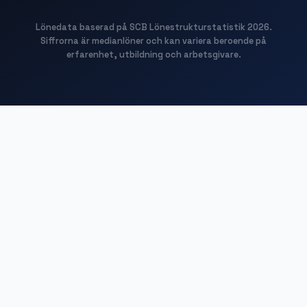
Lönedata baserad på SCB Lönestrukturstatistik
2026
.
Siffrorna är medianlöner och kan variera beroende på
erfarenhet, utbildning och arbetsgivare.