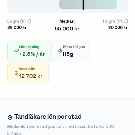
Lägre (P10)
Median
Högre (P90)
38 000 kr
80 000 kr
55 000 kr
Löneökning
Efterfrågan
+
2.8
% / år
Hög
Veckolön
12 702 kr
Tandläkare
lön per stad
Medianlön per stad jämfört med rikssnittets
55 000
kr
/mån