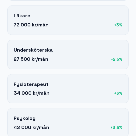
Läkare
72 000 kr
/mån
+
3
%
Undersköterska
27 500 kr
/mån
+
2.5
%
Fysioterapeut
34 000 kr
/mån
+
3
%
Psykolog
42 000 kr
/mån
+
3.5
%