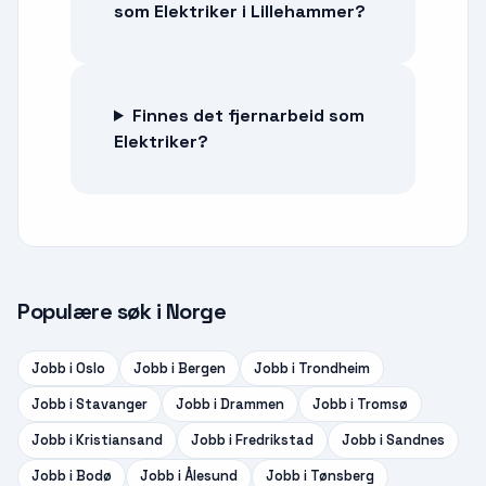
som Elektriker i Lillehammer?
Finnes det fjernarbeid som
Elektriker?
Populære søk i Norge
Jobb i
Oslo
Jobb i
Bergen
Jobb i
Trondheim
Jobb i
Stavanger
Jobb i
Drammen
Jobb i
Tromsø
Jobb i
Kristiansand
Jobb i
Fredrikstad
Jobb i
Sandnes
Jobb i
Bodø
Jobb i
Ålesund
Jobb i
Tønsberg