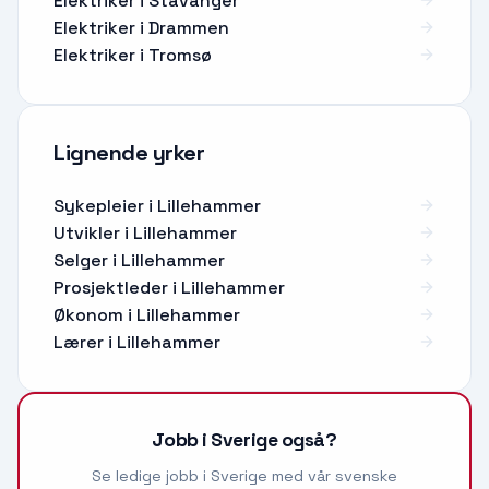
Elektriker i Stavanger
Elektriker i Drammen
Elektriker i Tromsø
Lignende yrker
Sykepleier
i
Lillehammer
Utvikler
i
Lillehammer
Selger
i
Lillehammer
Prosjektleder
i
Lillehammer
Økonom
i
Lillehammer
Lærer
i
Lillehammer
Jobb i Sverige også?
Se ledige jobb i Sverige med vår svenske