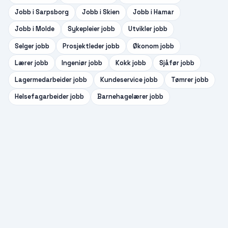
Jobb i
Sarpsborg
Jobb i
Skien
Jobb i
Hamar
Jobb i
Molde
Sykepleier
jobb
Utvikler
jobb
Selger
jobb
Prosjektleder
jobb
Økonom
jobb
Lærer
jobb
Ingeniør
jobb
Kokk
jobb
Sjåfør
jobb
Lagermedarbeider
jobb
Kundeservice
jobb
Tømrer
jobb
Helsefagarbeider
jobb
Barnehagelærer
jobb