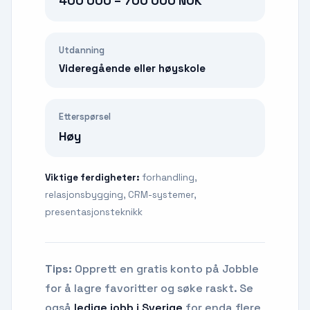
400 000 – 700 000 NOK
Utdanning
Videregående eller høyskole
Etterspørsel
Høy
Viktige ferdigheter:
forhandling,
relasjonsbygging, CRM-systemer,
presentasjonsteknikk
Tips:
Opprett en gratis konto på Jobble
for å lagre favoritter og søke raskt. Se
også
ledige jobb i Sverige
for enda flere