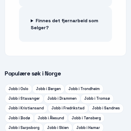
Finnes det fjernarbeid som
Selger?
Populære søk i Norge
Jobb i
Oslo
Jobb i
Bergen
Jobb i
Trondheim
Jobb i
Stavanger
Jobb i
Drammen
Jobb i
Tromsø
Jobb i
Kristiansand
Jobb i
Fredrikstad
Jobb i
Sandnes
Jobb i
Bodø
Jobb i
Ålesund
Jobb i
Tønsberg
Jobb i
Sarpsborg
Jobb i
Skien
Jobb i
Hamar