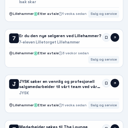
Isak skar
Lillehammer
Etter avtale
1 vecka sedan
Salg og service
Er du den nye selgeren ved Lillehammer?
7
7-eleven Lilletorget Lillehammer
Lillehammer
Etter avtale
3 veckor sedan
Salg og service
JYSK søker en vennlig og profesjonell
J
salgsmedarbeider til vårt team ved vår
avdeling i Lillehammer i Norge. I den...
JYSK
Lillehammer
Etter avtale
1 vecka sedan
Salg og service
Medarbeider søkes til The Lounge