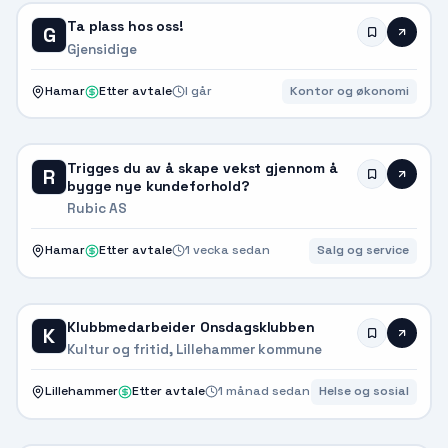
Ta plass hos oss!
G
Gjensidige
Hamar
Etter avtale
I går
Kontor og økonomi
Trigges du av å skape vekst gjennom å
R
bygge nye kundeforhold?
Rubic AS
Hamar
Etter avtale
1 vecka sedan
Salg og service
Klubbmedarbeider Onsdagsklubben
K
Kultur og fritid, Lillehammer kommune
Lillehammer
Etter avtale
1 månad sedan
Helse og sosial