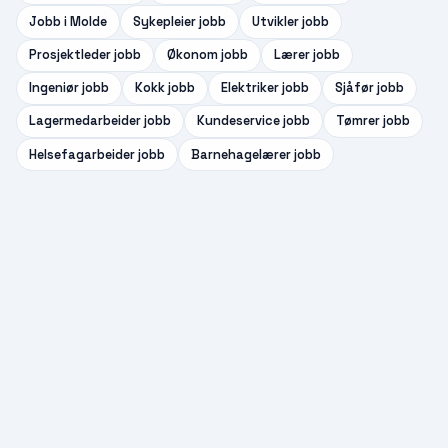
Jobb i
Molde
Sykepleier
jobb
Utvikler
jobb
Prosjektleder
jobb
Økonom
jobb
Lærer
jobb
Ingeniør
jobb
Kokk
jobb
Elektriker
jobb
Sjåfør
jobb
Lagermedarbeider
jobb
Kundeservice
jobb
Tømrer
jobb
Helsefagarbeider
jobb
Barnehagelærer
jobb