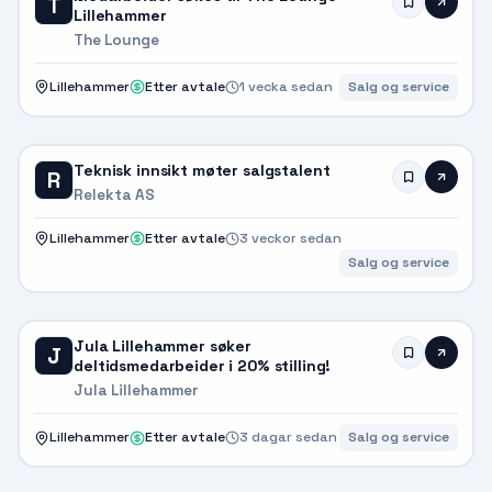
T
Lillehammer
The Lounge
Lillehammer
Etter avtale
1 vecka sedan
Salg og service
Teknisk innsikt møter salgstalent
R
Relekta AS
Lillehammer
Etter avtale
3 veckor sedan
Salg og service
Jula Lillehammer søker
J
deltidsmedarbeider i 20% stilling!
Jula Lillehammer
Lillehammer
Etter avtale
3 dagar sedan
Salg og service