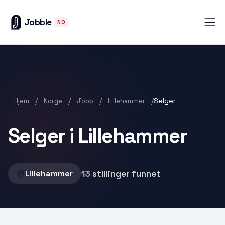
Jobble
NO
/
/
/
/
Selger
Hjem
Norge
Jobb
Lillehammer
Selger i Lillehammer
13
stillinger funnet
Lillehammer