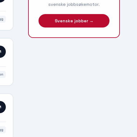
svenske jobbsøkemotor.
gg
Svenske jobber →
on
gg