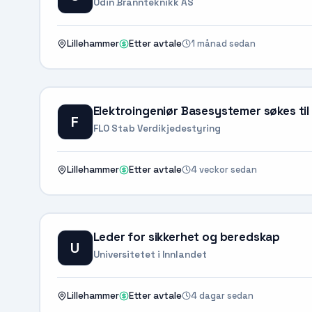
Odin Brannteknikk AS
1 månad sedan
Lillehammer
Etter avtale
Elektroingeniør Basesystemer søkes til s
F
FLO Stab Verdikjedestyring
4 veckor sedan
Lillehammer
Etter avtale
Leder for sikkerhet og beredskap
U
Universitetet i Innlandet
4 dagar sedan
Lillehammer
Etter avtale