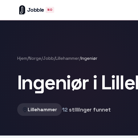
Jobble
NO
Hjem
/
Norge
/
Jobb
/
Lillehammer
/
Ingeniør
Ingeniør i Lil
12
stillinger funnet
Lillehammer