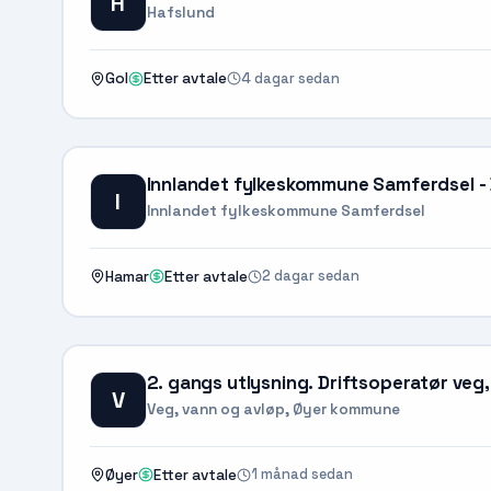
H
Hafslund
4 dagar sedan
Gol
Etter avtale
Innlandet fylkeskommune Samferdsel - 
I
Innlandet fylkeskommune Samferdsel
2 dagar sedan
Hamar
Etter avtale
2. gangs utlysning. Driftsoperatør veg
V
Veg, vann og avløp, Øyer kommune
1 månad sedan
Øyer
Etter avtale