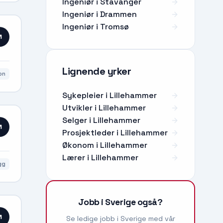
Ingeniør i Stavanger
Ingeniør i Drammen
Ingeniør i Tromsø
Lignende yrker
on
Sykepleier
i
Lillehammer
Utvikler
i
Lillehammer
Selger
i
Lillehammer
Prosjektleder
i
Lillehammer
Økonom
i
Lillehammer
Lærer
i
Lillehammer
gg
Jobb i Sverige også?
Se ledige jobb i Sverige med vår