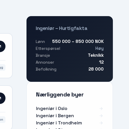
Ingeniør – Hurtigfakta
550 000 – 850 000 NOK
Lønn
Høy
Etterspørsel
Teknikk
Bransje
12
Annonser
gg
28 000
Befolkning
Nærliggende byer
Ingeniør i Oslo
Ingeniør i Bergen
on
Ingeniør i Trondheim