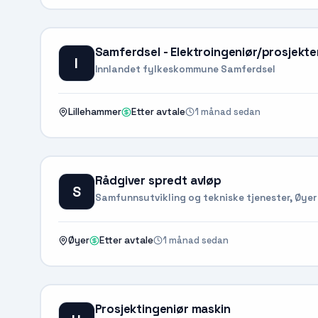
Samferdsel - Elektroingeniør/prosjek
I
Innlandet fylkeskommune Samferdsel
1 månad sedan
Lillehammer
Etter avtale
Rådgiver spredt avløp
S
Samfunnsutvikling og tekniske tjenester, Øy
1 månad sedan
Øyer
Etter avtale
Prosjektingeniør maskin