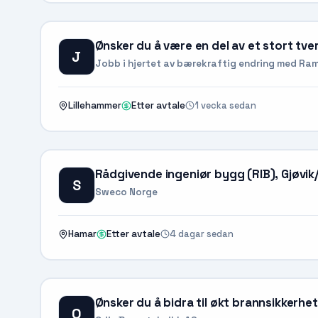
Ønsker du å være en del av et stort tve
J
Jobb i hjertet av bærekraftig endring med Ram
1 vecka sedan
Lillehammer
Etter avtale
Rådgivende ingeniør bygg (RIB), Gjøvi
S
Sweco Norge
4 dagar sedan
Hamar
Etter avtale
Ønsker du å bidra til økt brannsikkerhe
O