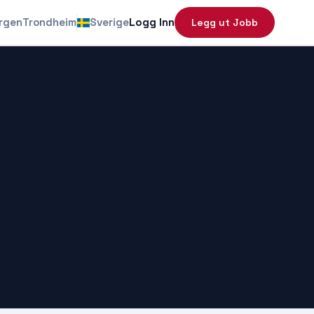
rgen
Trondheim
Sverige
Logg Inn
Legg ut Jobb