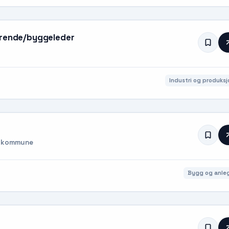
terende/byggeleder
Industri og produksj
er kommune
Bygg og anle