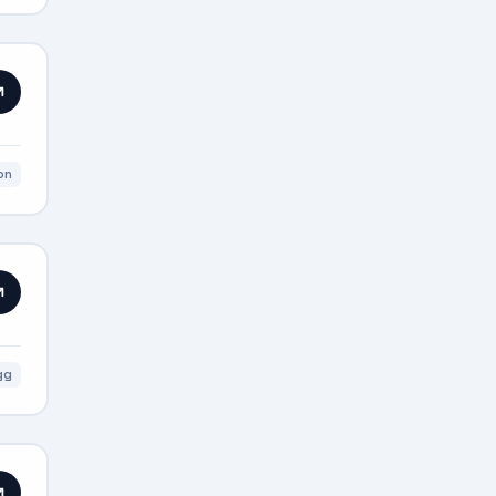
on
gg