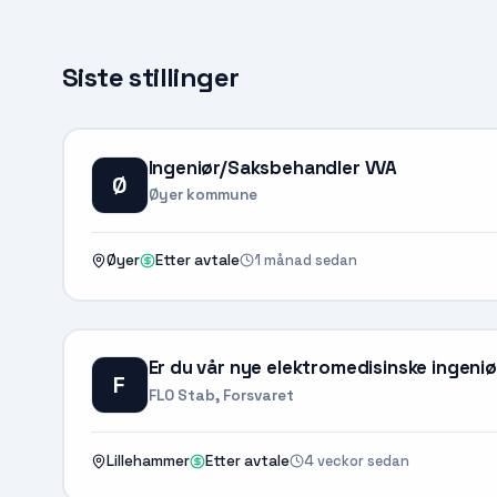
Siste stillinger
Ingeniør/Saksbehandler VVA
Ø
Øyer kommune
1 månad sedan
Øyer
Etter avtale
Er du vår nye elektromedisinske ingeni
F
FLO Stab, Forsvaret
4 veckor sedan
Lillehammer
Etter avtale