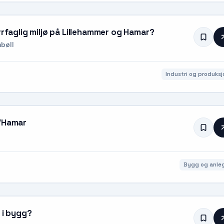
rrfaglig miljø på Lillehammer og Hamar?
bøll
Industri og produksj
k/Hamar
Bygg og anle
t i bygg?