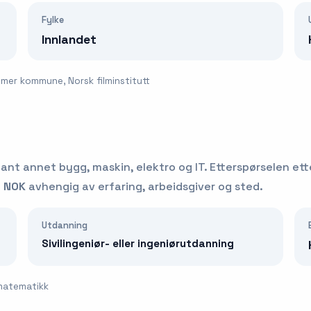
Fylke
Innlandet
mmer kommune, Norsk filminstitutt
lant annet bygg, maskin, elektro og IT.
Etterspørselen et
0 NOK
avhengig av erfaring, arbeidsgiver og sted.
Utdanning
Sivilingeniør- eller ingeniørutdanning
 matematikk