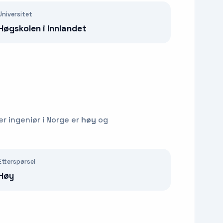
Universitet
Høgskolen i Innlandet
ter
ingeniør
i Norge er
høy
og
Etterspørsel
Høy