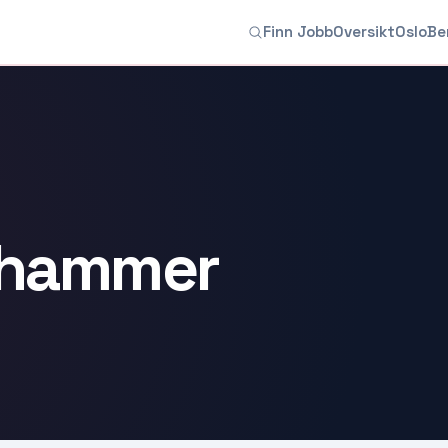
Finn Jobb
Oversikt
Oslo
Be
lehammer