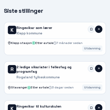
Siste stillinger
Ringevikar som lærer
K
Klepp kommune
Klepp stasjon
Etter avtale
7 månader sedan
Utdanning
2 ledige vikariater i fellesfag og
R
programfag
Rogaland fylkeskommune
Stavanger
Etter avtale
3 dagar sedan
Utdanning
Ringevikar til kulturskulen
K