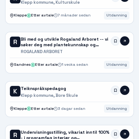
Klepp kommune, Kulturskule
Kleppe
Etter avtale
7 månader sedan
Utdanning
Bli med og utvikle Rogaland Arboret -- vi
R
søker deg med plantekunnskap og
formidlingsglede
ROGALAND ARBORET
Sandnes
Etter avtale
1 vecka sedan
Utdanning
Teiknspråkspedagog
K
Klepp kommune, Bore Skule
Kleppe
Etter avtale
3 dagar sedan
Utdanning
Undervisningsstilling, vikariat inntil 100%
R
- i programfag interiør og