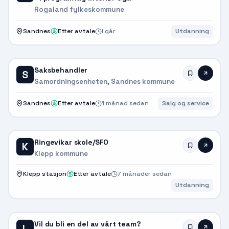
eksponeringsdesign
Rogaland fylkeskommune
Sandnes
Etter avtale
I går
Utdanning
Saksbehandler
S
Samordningsenheten, Sandnes kommune
Sandnes
Etter avtale
1 månad sedan
Salg og service
Ringevikar skole/SFO
K
Klepp kommune
Klepp stasjon
Etter avtale
7 månader sedan
Utdanning
Vil du bli en del av vårt team?
L