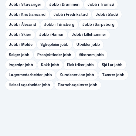
Jobb i
Stavanger
Jobb i
Drammen
Jobb i
Tromsø
Jobb i
Kristiansand
Jobb i
Fredrikstad
Jobb i
Bodø
Jobb i
Ålesund
Jobb i
Tønsberg
Jobb i
Sarpsborg
Jobb i
Skien
Jobb i
Hamar
Jobb i
Lillehammer
Jobb i
Molde
Sykepleier
jobb
Utvikler
jobb
Selger
jobb
Prosjektleder
jobb
Økonom
jobb
Ingeniør
jobb
Kokk
jobb
Elektriker
jobb
Sjåfør
jobb
Lagermedarbeider
jobb
Kundeservice
jobb
Tømrer
jobb
Helsefagarbeider
jobb
Barnehagelærer
jobb