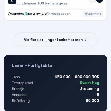
Lundehagen FUS barnehage as
Sandnes
Etter avtale
1 vecka sedan
Utdanning
Vis flere stillinger i søkemotoren
Lærer – Hurtigfakta
450 000 – 600 000 NOK
Lønn
Svært høy
Etterspørsel
Utdanning
Bransje
9
Annonser
80 000
Befolkning