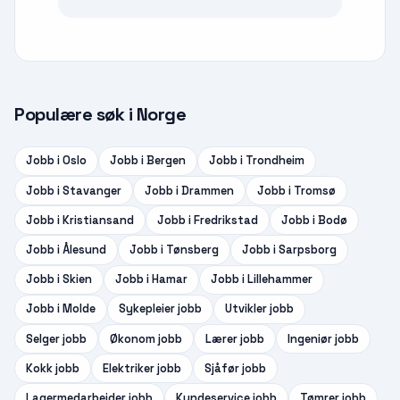
Populære søk i Norge
Jobb i
Oslo
Jobb i
Bergen
Jobb i
Trondheim
Jobb i
Stavanger
Jobb i
Drammen
Jobb i
Tromsø
Jobb i
Kristiansand
Jobb i
Fredrikstad
Jobb i
Bodø
Jobb i
Ålesund
Jobb i
Tønsberg
Jobb i
Sarpsborg
Jobb i
Skien
Jobb i
Hamar
Jobb i
Lillehammer
Jobb i
Molde
Sykepleier
jobb
Utvikler
jobb
Selger
jobb
Økonom
jobb
Lærer
jobb
Ingeniør
jobb
Kokk
jobb
Elektriker
jobb
Sjåfør
jobb
Lagermedarbeider
jobb
Kundeservice
jobb
Tømrer
jobb