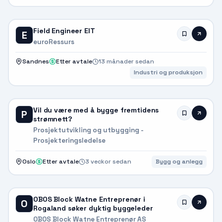
Field Engineer EIT
E
euroRessurs
Sandnes
Etter avtale
13 månader sedan
Industri og produksjon
Vil du være med å bygge fremtidens
P
strømnett?
Prosjektutvikling og utbygging -
Prosjekteringsledelse
Oslo
Etter avtale
3 veckor sedan
Bygg og anlegg
OBOS Block Watne Entreprenør i
O
Rogaland søker dyktig byggeleder
OBOS Block Watne Entreprenør AS