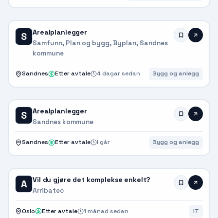
Arealplanlegger
S
Samfunn, Plan og bygg, Byplan, Sandnes
kommune
Sandnes
Etter avtale
4 dagar sedan
Bygg og anlegg
Arealplanlegger
S
Sandnes kommune
Sandnes
Etter avtale
I går
Bygg og anlegg
Vil du gjøre det komplekse enkelt?
A
Arribatec
Oslo
Etter avtale
1 månad sedan
IT