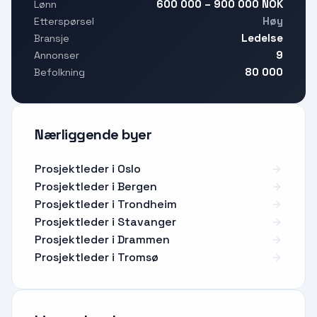
600 000 – 900 000 NOK
Lønn
Høy
Etterspørsel
Ledelse
Bransje
9
Annonser
80 000
Befolkning
Nærliggende byer
Prosjektleder i Oslo
Prosjektleder i Bergen
Prosjektleder i Trondheim
Prosjektleder i Stavanger
Prosjektleder i Drammen
Prosjektleder i Tromsø