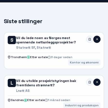
Siste stillinger
Vil du lede noen av Norges mest
S
spennende nettanleggsprosjekter?
Statnett SF, Statnett
Trondheim
Etter avtale
3 dagar sedan
Kontor og økonomi
Vil du utvikle prosjektstyringen bak
L
fremtidens strømnett?
Lnett AS
Sandnes
Etter avtale
1 månad sedan
Industri og produksjon