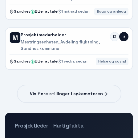
Sandnes
Etter avtale
1 månad sedan
Bygg og anlegg
Prosjektmedarbeider
M
Mestringsenheten, Avdeling flyktning,
Sandnes kommune
Sandnes
Etter avtale
1 vecka sedan
Helse og sosial
Vis flere stillinger i søkemotoren
Prosjektleder – Hurtigfakta