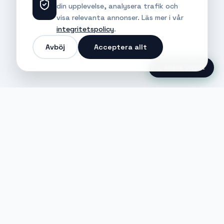
din upplevelse, analysera trafik och
visa relevanta annonser. Läs mer i vår
integritetspolicy
.
Avböj
Acceptera allt
Ansök Direkt
Jobble
Det modernaste sättet att hitta din
nästa stora möjlighet eller rekrytera