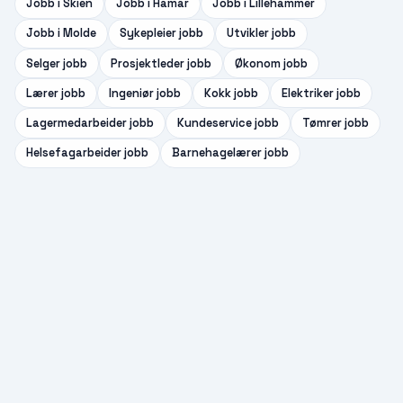
Jobb i
Skien
Jobb i
Hamar
Jobb i
Lillehammer
Jobb i
Molde
Sykepleier
jobb
Utvikler
jobb
Selger
jobb
Prosjektleder
jobb
Økonom
jobb
Lærer
jobb
Ingeniør
jobb
Kokk
jobb
Elektriker
jobb
Lagermedarbeider
jobb
Kundeservice
jobb
Tømrer
jobb
Helsefagarbeider
jobb
Barnehagelærer
jobb