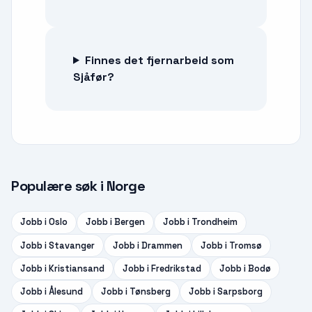
Finnes det fjernarbeid som
Sjåfør?
Populære søk i Norge
Jobb i
Oslo
Jobb i
Bergen
Jobb i
Trondheim
Jobb i
Stavanger
Jobb i
Drammen
Jobb i
Tromsø
Jobb i
Kristiansand
Jobb i
Fredrikstad
Jobb i
Bodø
Jobb i
Ålesund
Jobb i
Tønsberg
Jobb i
Sarpsborg